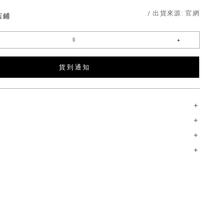
/ 出貨來源:
官網
店鋪
貨 到 通 知