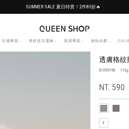
SUMMER SALE 夏日特賣！2件85折🔥
涼感專區
美好生活選物
現貨專區
旅拍企劃
COLL
透膚格紋
01099198
110
NT. 590
F