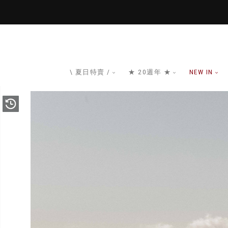
\ 夏日特賣 /
★ 20週年 ★
NEW IN