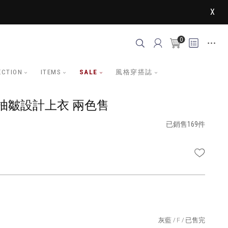
X
0
ECTION
ITEMS
SALE
風格穿搭誌
抽皺設計上衣 兩色售
已銷售169件
WISHLI
灰藍
F
已售完