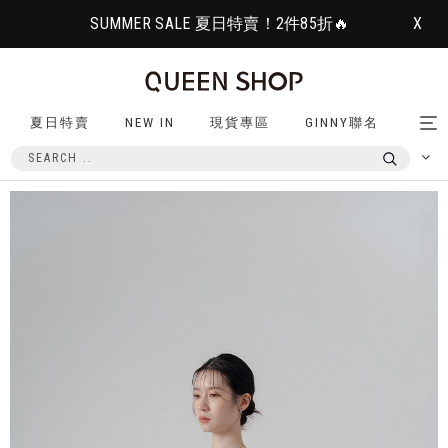
SUMMER SALE 夏日特賣！2件85折🔥
X
夏日特賣
NEW IN
現貨專區
GINNY聯名
Tog
nav