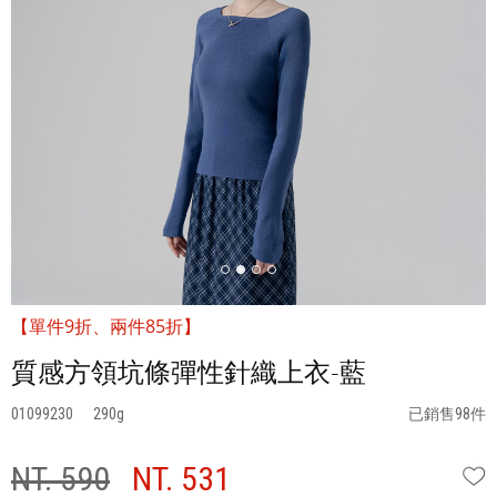
【單件9折、兩件85折】
質感方領坑條彈性針織上衣-藍
01099230
290
已銷售98件
NT. 590
NT. 531
W