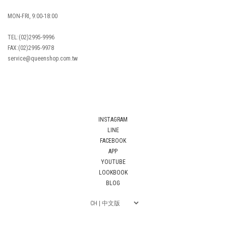
MON-FRI, 9:00-18:00
TEL:(02)2995-9996
FAX:(02)2995-9978
service@queenshop.com.tw
INSTAGRAM
LINE
FACEBOOK
APP
YOUTUBE
LOOKBOOK
BLOG