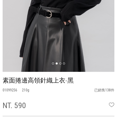
素面捲邊高領針織上衣-黑
01099256
210
已銷售138件
NT. 590
W