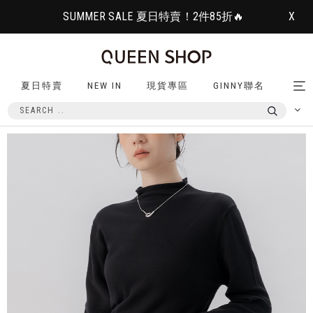
SUMMER SALE 夏日特賣！2件85折🔥
X
夏日特賣
NEW IN
現貨專區
GINNY聯名
Tog
nav