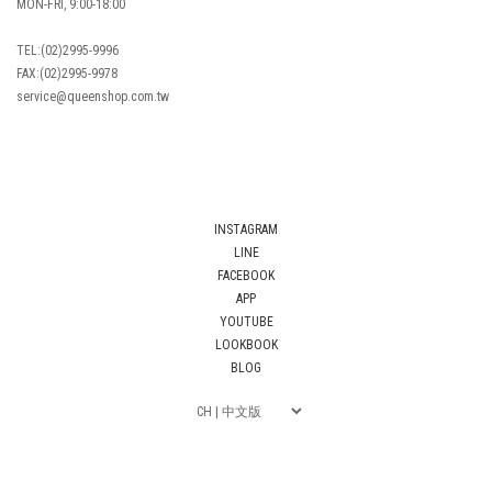
MON-FRI, 9:00-18:00
TEL:(02)2995-9996
FAX:(02)2995-9978
service@queenshop.com.tw
INSTAGRAM
LINE
FACEBOOK
APP
YOUTUBE
LOOKBOOK
BLOG