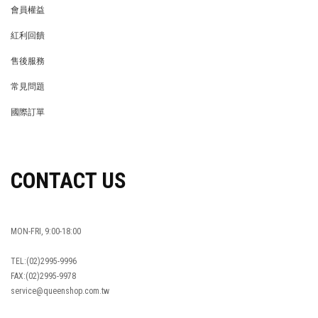
會員權益
MEMBER
紅利回饋
REWARDS POINTS
售後服務
RETURN POLICY
常見問題
FAQ
國際訂單
OVERSEAS ORDERS
CONTACT US
MON-FRI, 9:00-18:00
TEL:(02)2995-9996
FAX:(02)2995-9978
service@queenshop.com.tw