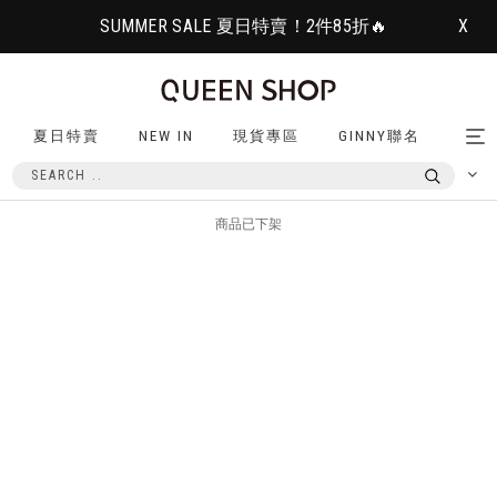
SUMMER SALE 夏日特賣！2件85折🔥
X
夏日特賣
NEW IN
現貨專區
GINNY聯名
Tog
nav
商品已下架