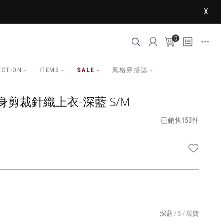
X
0
ECTION
ITEMS
SALE
風格穿搭誌
剪裁針織上衣-深藍 S/M
已銷售153件
WISHLI
深藍
S
現貨