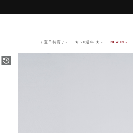
\ 夏日特賣 /
★ 20週年 ★
NEW IN