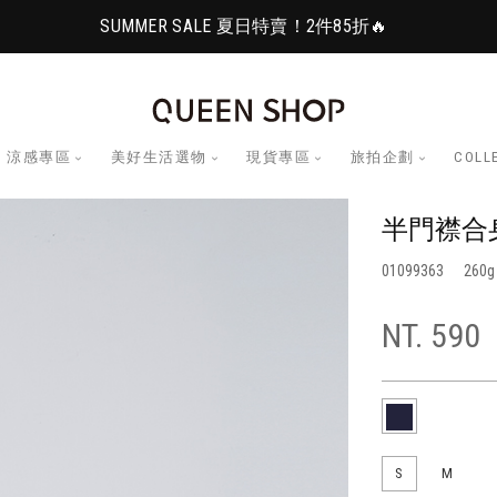
SUMMER SALE 夏日特賣！2件85折🔥
涼感專區
美好生活選物
現貨專區
旅拍企劃
COLL
半門襟合身
01099363
260
NT. 590
S
M