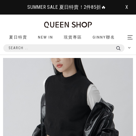
SUMMER SALE 夏日特賣！2件85折🔥
X
夏日特賣
NEW IN
現貨專區
GINNY聯名
Tog
nav