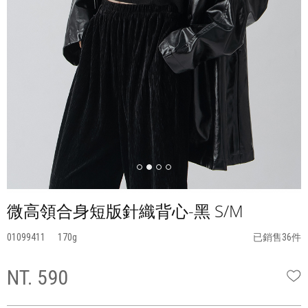
微高領合身短版針織背心-黑 S/M
01099411
170
已銷售36件
NT. 590
W