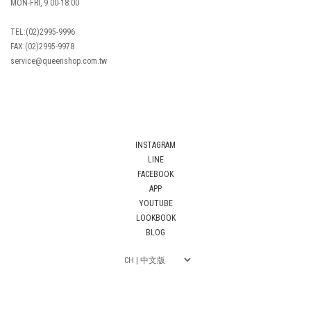
MON-FRI, 9:00-18:00
TEL:(02)2995-9996
FAX:(02)2995-9978
service@queenshop.com.tw
INSTAGRAM
LINE
FACEBOOK
APP
YOUTUBE
LOOKBOOK
BLOG