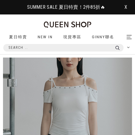
SUMMER SALE 夏日特賣！2件85折🔥
X
夏日特賣
NEW IN
現貨專區
GINNY聯名
Tog
nav