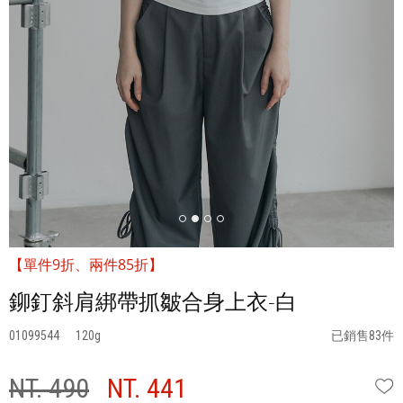
【單件9折、兩件85折】
鉚釘斜肩綁帶抓皺合身上衣-白
01099544
120
已銷售83件
NT. 490
NT. 441
W