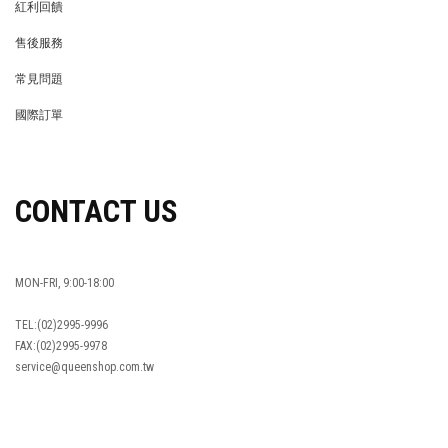
紅利回饋
REWARDS POINTS
售後服務
RETURN POLICY
常見問題
FAQ
國際訂單
OVERSEAS ORDERS
CONTACT US
MON-FRI, 9:00-18:00
TEL:(02)2995-9996
FAX:(02)2995-9978
service@queenshop.com.tw