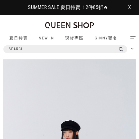
SUMMER SALE 夏日特賣！2件85折🔥
X
夏日特賣
NEW IN
現貨專區
GINNY聯名
Tog
nav