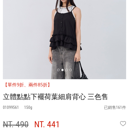
【單件9折、兩件85折】
立體點點下襬荷葉細肩背心 三色售
01099561
150
已銷售161件
NT. 490
NT. 441
W