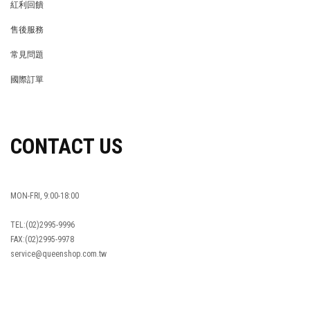
紅利回饋
REWARDS POINTS
售後服務
RETURN POLICY
常見問題
FAQ
國際訂單
OVERSEAS ORDERS
CONTACT US
MON-FRI, 9:00-18:00
TEL:(02)2995-9996
FAX:(02)2995-9978
service@queenshop.com.tw