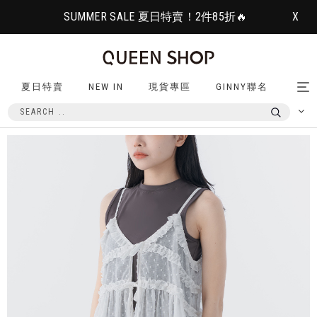
SUMMER SALE 夏日特賣！2件85折🔥
X
夏日特賣
NEW IN
現貨專區
GINNY聯名
Tog
nav