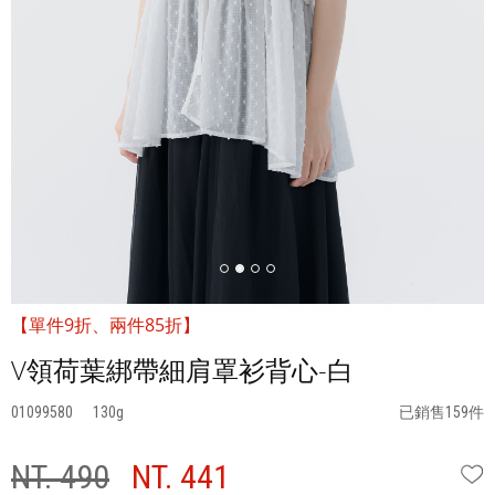
【單件9折、兩件85折】
V領荷葉綁帶細肩罩衫背心-白
01099580
130
已銷售159件
NT. 490
NT. 441
W