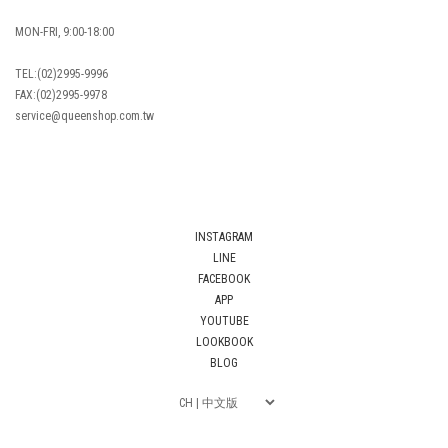
MON-FRI, 9:00-18:00
TEL:(02)2995-9996
FAX:(02)2995-9978
service@queenshop.com.tw
INSTAGRAM
LINE
FACEBOOK
APP
YOUTUBE
LOOKBOOK
BLOG