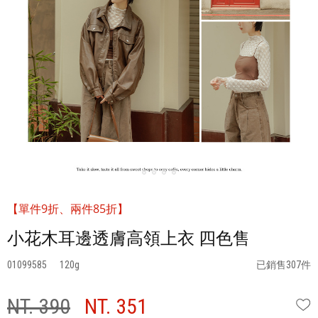
【單件9折、兩件85折】
小花木耳邊透膚高領上衣 四色售
01099585
120
已銷售307件
NT. 390
NT. 351
W