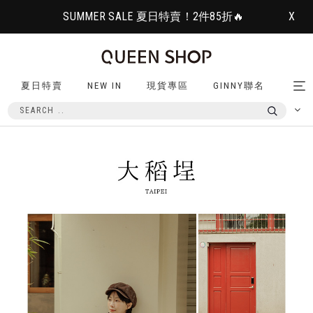
SUMMER SALE 夏日特賣！2件85折🔥
X
夏日特賣
NEW IN
現貨專區
GINNY聯名
Tog
nav