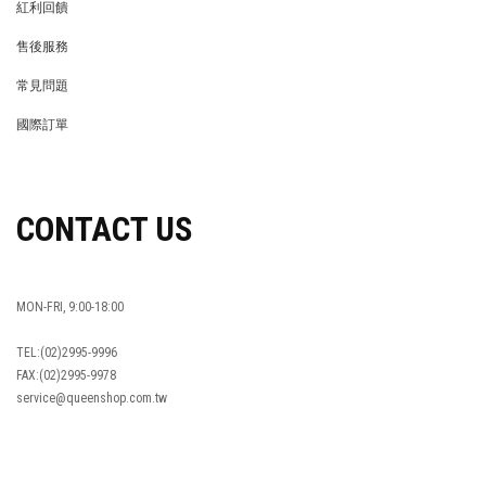
紅利回饋
REWARDS POINTS
售後服務
RETURN POLICY
常見問題
FAQ
國際訂單
OVERSEAS ORDERS
CONTACT US
MON-FRI, 9:00-18:00
TEL:(02)2995-9996
FAX:(02)2995-9978
service@queenshop.com.tw