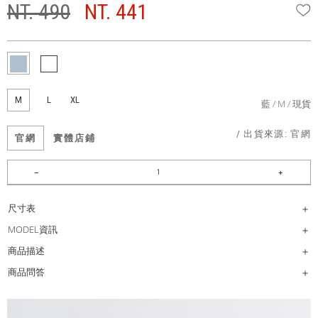
NT. 490
NT. 441
W
M
L
XL
藍
M
現貨
/ 出貨來源:
官網
官網
實體店鋪
尺寸表
MODEL資訊
商品描述
商品問答