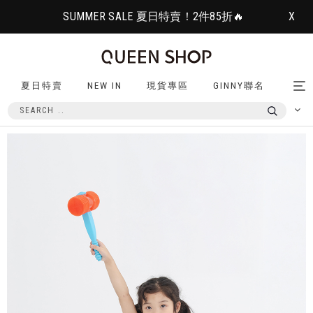
SUMMER SALE 夏日特賣！2件85折🔥
X
夏日特賣
NEW IN
現貨專區
GINNY聯名
Tog
nav