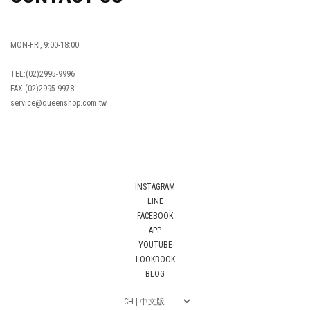
MON-FRI, 9:00-18:00
TEL:(02)2995-9996
FAX:(02)2995-9978
service@queenshop.com.tw
INSTAGRAM
LINE
FACEBOOK
APP
YOUTUBE
LOOKBOOK
BLOG