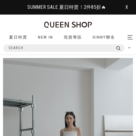
SUMMER SALE 夏日特賣！2件85折🔥
X
夏日特賣
NEW IN
現貨專區
GINNY聯名
Tog
nav