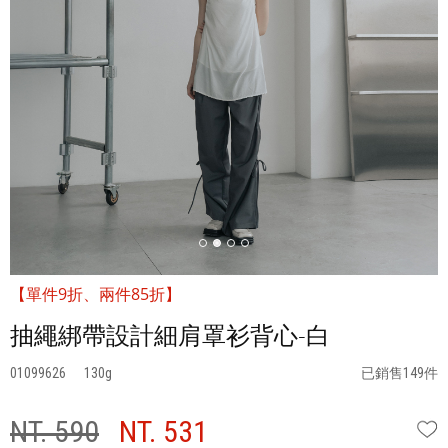
【單件9折、兩件85折】
抽繩綁帶設計細肩罩衫背心-白
01099626
130
已銷售149件
NT. 590
NT. 531
W