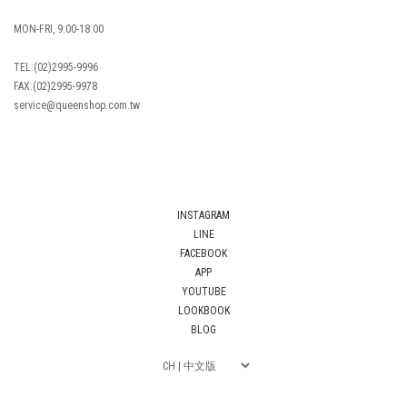
MON-FRI, 9:00-18:00
TEL:(02)2995-9996
FAX:(02)2995-9978
service@queenshop.com.tw
INSTAGRAM
LINE
FACEBOOK
APP
YOUTUBE
LOOKBOOK
BLOG