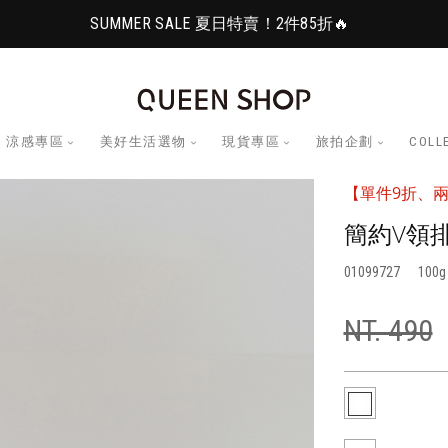
SUMMER SALE 夏日特賣！2件85折🔥
涼感專區
美好生活選物
現貨專區
旅拍企劃
COLL
【單件9折、兩
簡約V領排
01099727
100
NT. 490