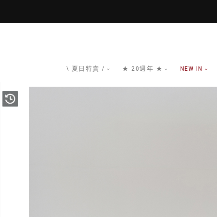
\ 夏日特賣 /
★ 20週年 ★
NEW IN