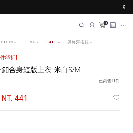
X
0
ECTION
ITEMS
SALE
風格穿搭誌
件85折】
釦合身短版上衣-米白S/M
已銷售91件
NT. 441
WISHLI