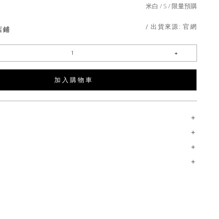
米白
S
限量預購
/ 出貨來源:
官網
店鋪
加 入 購 物 車