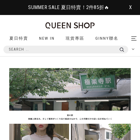
SUMMER SALE 夏日特賣！2件85折🔥
X
夏日特賣
NEW IN
現貨專區
GINNY聯名
Tog
nav