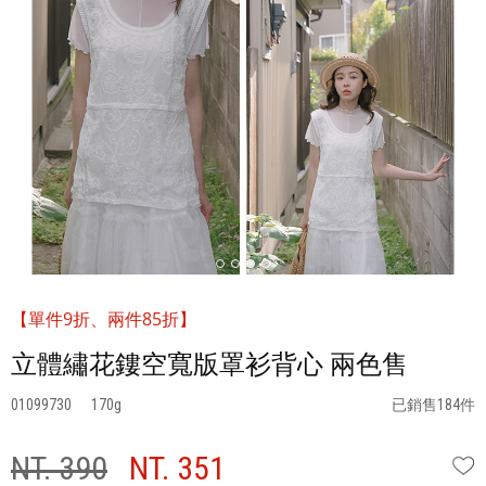
【單件9折、兩件85折】
立體繡花鏤空寬版罩衫背心 兩色售
01099730
170
已銷售184件
NT. 390
NT. 351
W