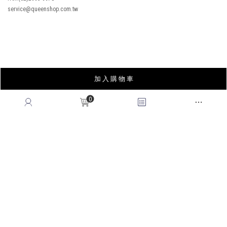
REWARDS POINTS
售後服務
RETURN POLICY
常見問題
FAQ
國際訂單
OVERSEAS ORDERS
加 入 購 物 車
CONTACT US
0
MON-FRI, 9:00-18:00
TEL:(02)2995-9996
FAX:(02)2995-9978
service@queenshop.com.tw