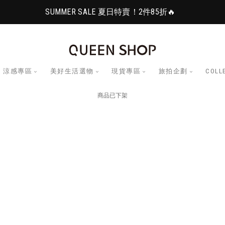
SUMMER SALE 夏日特賣！2件85折🔥
涼感專區
美好生活選物
現貨專區
旅拍企劃
COLL
商品已下架