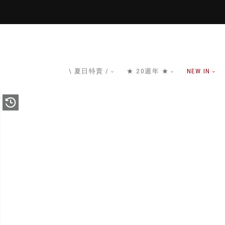
\ 夏日特賣 /
★ 20週年 ★
NEW IN