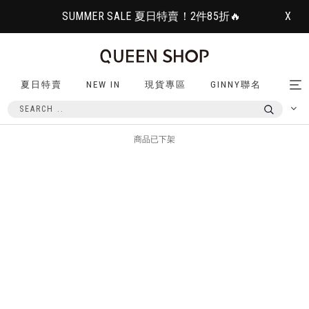
SUMMER SALE 夏日特賣！2件85折🔥
X
夏日特賣
NEW IN
現貨專區
GINNY聯名
Tog
nav
商品已下架