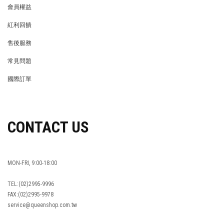
會員權益
MEMBER
紅利回饋
REWARDS POINTS
售後服務
RETURN POLICY
常見問題
FAQ
國際訂單
OVERSEAS ORDERS
CONTACT US
MON-FRI, 9:00-18:00
TEL:(02)2995-9996
FAX:(02)2995-9978
service@queenshop.com.tw