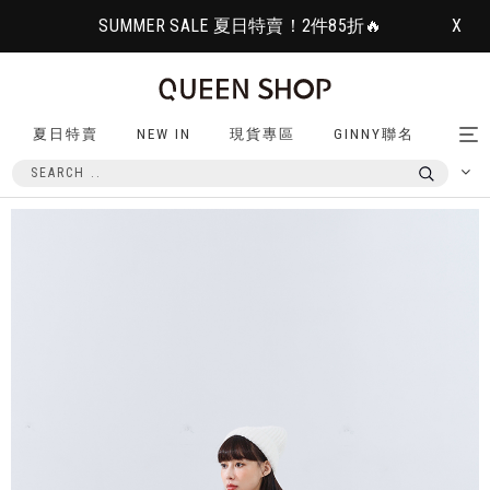
SUMMER SALE 夏日特賣！2件85折🔥
X
夏日特賣
NEW IN
現貨專區
GINNY聯名
Tog
nav