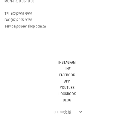
MON-FRI, 9:00-18:00
TEL:(02)2995-9996
FAX:(02)2995-9978
service@queenshop.com.tw
INSTAGRAM
LINE
FACEBOOK
APP
YOUTUBE
LOOKBOOK
BLOG