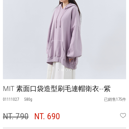
MIT 素面口袋造型刷毛連帽衛衣--紫
01111027
580
已銷售175件
NT. 790
NT. 690
W