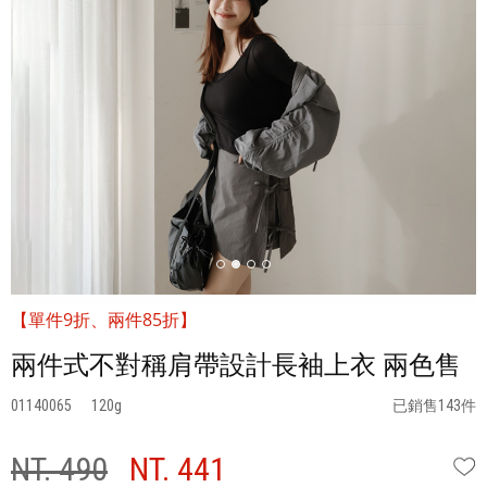
【單件9折、兩件85折】
兩件式不對稱肩帶設計長袖上衣 兩色售
01140065
120
已銷售143件
NT. 490
NT. 441
W