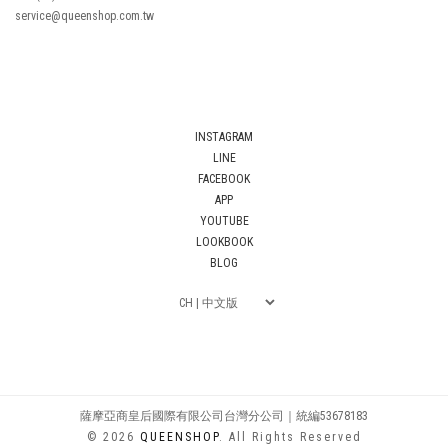
service@queenshop.com.tw
INSTAGRAM
LINE
FACEBOOK
APP
YOUTUBE
LOOKBOOK
BLOG
薩摩亞商皇后國際有限公司台灣分公司｜統編53678183
© 2026
QUEENSHOP
. All Rights Reserved