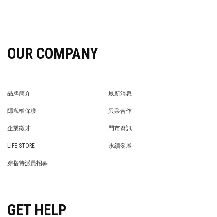
OUR COMPANY
品牌簡介
最新消息
BRAND STORY
NEWS
隱私權保護
異業合作
PRIVACY POLICY
BRAND COOPERATION
企業徵才
門市資訊
WE’RE HIRING!
STORE
LIFE STORE
永續發展
LIFE STORE
永續發展
穿搭特派員招募
穿搭特派員招募
GET HELP