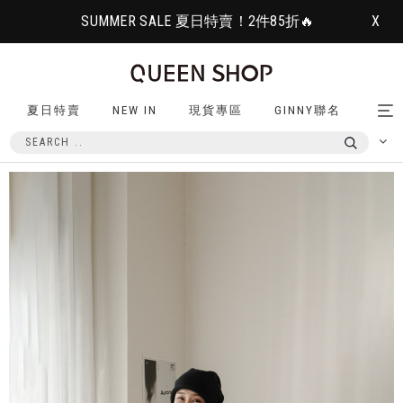
SUMMER SALE 夏日特賣！2件85折🔥
X
夏日特賣
NEW IN
現貨專區
GINNY聯名
Tog
nav