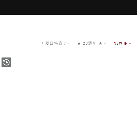
\ 夏日特賣 /
★ 20週年 ★
NEW IN