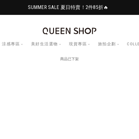
SUMMER SALE 夏日特賣！2件85折🔥
涼感專區
美好生活選物
現貨專區
旅拍企劃
COLL
商品已下架