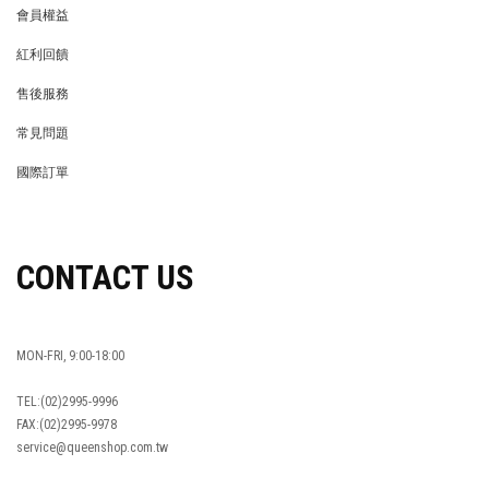
會員權益
MEMBER
紅利回饋
REWARDS POINTS
售後服務
RETURN POLICY
常見問題
FAQ
國際訂單
OVERSEAS ORDERS
CONTACT US
MON-FRI, 9:00-18:00
TEL:(02)2995-9996
FAX:(02)2995-9978
service@queenshop.com.tw