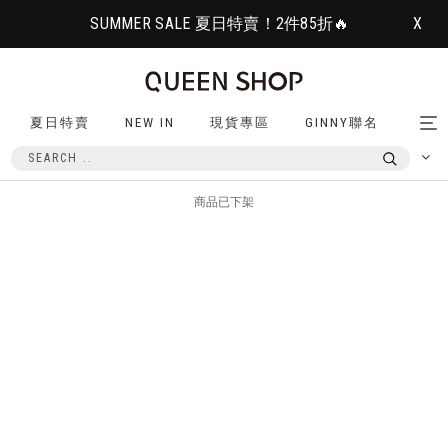
SUMMER SALE 夏日特賣！2件85折🔥
X
夏日特賣
NEW IN
現貨專區
GINNY聯名
Tog
nav
商品已下架