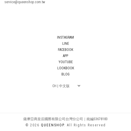
service@queenshop.com.tw
INSTAGRAM
LINE
FACEBOOK
APP
YOUTUBE
LOOKBOOK
BLOG
薩摩亞商皇后國際有限公司台灣分公司｜統編53678183
© 2026
QUEENSHOP
. All Rights Reserved