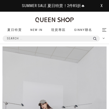
SUMMER SALE 夏日特賣！2件85折🔥
X
夏日特賣
NEW IN
現貨專區
GINNY聯名
Tog
nav