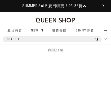
SUMMER SALE 夏日特賣！2件85折🔥
X
夏日特賣
NEW IN
現貨專區
GINNY聯名
Tog
nav
商品已下架