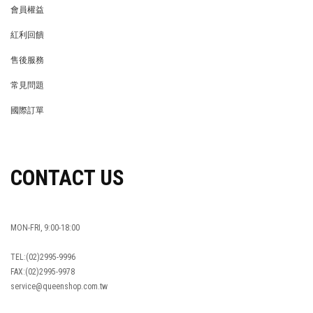
會員權益
MEMBER
紅利回饋
REWARDS POINTS
售後服務
RETURN POLICY
常見問題
FAQ
國際訂單
OVERSEAS ORDERS
CONTACT US
MON-FRI, 9:00-18:00
TEL:(02)2995-9996
FAX:(02)2995-9978
service@queenshop.com.tw