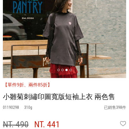
【單件9折、兩件85折】
小雛菊刺繡印圖寬版短袖上衣 兩色售
01190298
310
已銷售398件
NT. 490
NT. 441
W