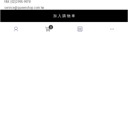
加 入 購 物 車
會員權益
MEMBER
0
紅利回饋
REWARDS POINTS
售後服務
RETURN POLICY
常見問題
FAQ
國際訂單
OVERSEAS ORDERS
CONTACT US
MON-FRI, 9:00-18:00
TEL:(02)2995-9996
FAX:(02)2995-9978