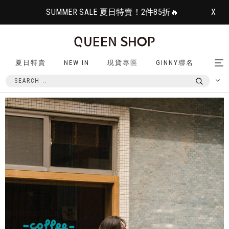
SUMMER SALE 夏日特賣！2件85折🔥
X
夏日特賣
NEW IN
現貨專區
GINNY聯名
Tog
nav