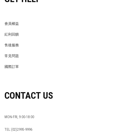
OUR COMPANY
品牌簡介
最新消息
BRAND STORY
NEWS
隱私權保護
異業合作
PRIVACY POLICY
BRAND COOPERATION
企業徵才
門市資訊
WE’RE HIRING!
STORE
LIFE STORE
永續發展
LIFE STORE
永續發展
穿搭特派員招募
穿搭特派員招募
GET HELP