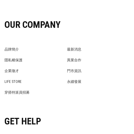
OUR COMPANY
品牌簡介
最新消息
BRAND STORY
NEWS
隱私權保護
異業合作
PRIVACY POLICY
BRAND COOPERATION
企業徵才
門市資訊
WE’RE HIRING!
STORE
LIFE STORE
永續發展
LIFE STORE
永續發展
穿搭特派員招募
穿搭特派員招募
GET HELP