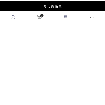
加 入 購 物 車
會員權益
MEMBER
0
紅利回饋
REWARDS POINTS
售後服務
RETURN POLICY
常見問題
FAQ
國際訂單
OVERSEAS ORDERS
CONTACT US
MON-FRI, 9:00-18:00
TEL:(02)2995-9996
FAX:(02)2995-9978
service@queenshop.com.tw