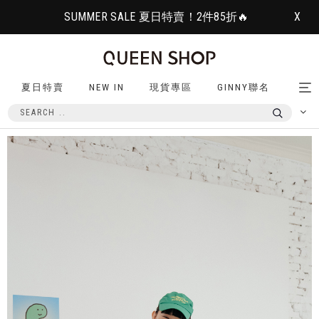
SUMMER SALE 夏日特賣！2件85折🔥
X
夏日特賣
NEW IN
現貨專區
GINNY聯名
Tog
nav