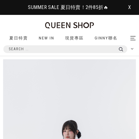
SUMMER SALE 夏日特賣！2件85折🔥
X
夏日特賣
NEW IN
現貨專區
GINNY聯名
Tog
nav