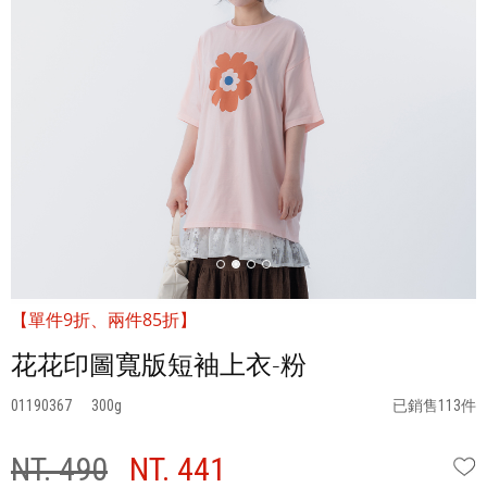
【單件9折、兩件85折】
花花印圖寬版短袖上衣-粉
01190367
300
已銷售113件
NT. 490
NT. 441
W