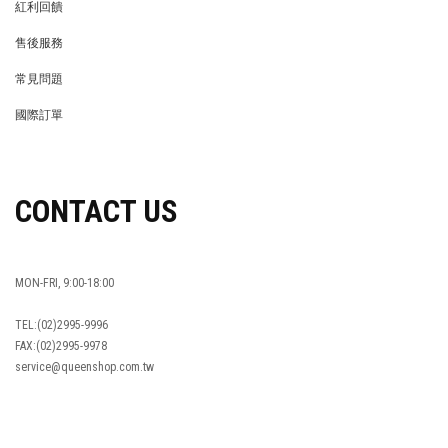
紅利回饋
REWARDS POINTS
售後服務
RETURN POLICY
常見問題
FAQ
國際訂單
OVERSEAS ORDERS
CONTACT US
MON-FRI, 9:00-18:00
TEL:(02)2995-9996
FAX:(02)2995-9978
service@queenshop.com.tw