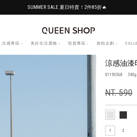
SUMMER SALE 夏日特賣！2件85折🔥
涼感專區
美好生活選物
現貨專區
旅拍企劃
COLL
涼感油漆印
01190368
340
NT. 590
1
2