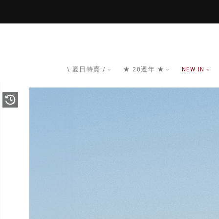
\ 夏日特賣 /
★ 20週年 ★
NEW IN