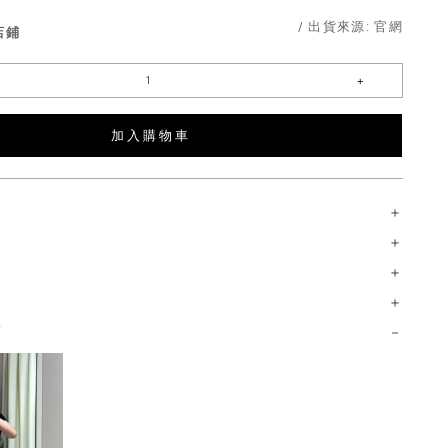
/ 出貨來源:
官網
店鋪
加 入 購 物 車
薦