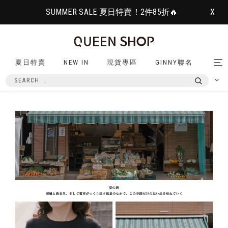
SUMMER SALE 夏日特賣！2件85折🔥
X
夏日特賣
NEW IN
現貨專區
GINNY聯名
Tog
nav