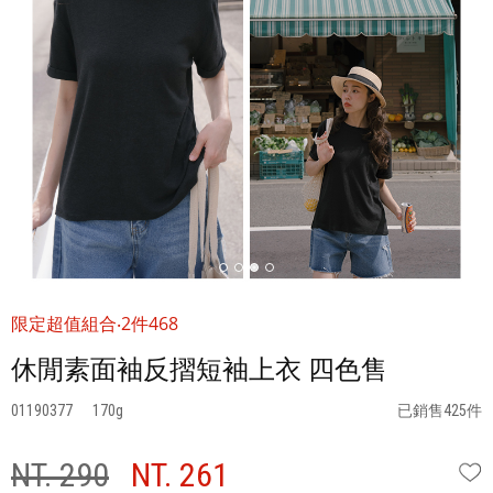
限定超值組合‧2件468
休閒素面袖反摺短袖上衣 四色售
01190377
170
已銷售425件
NT. 290
NT. 261
W