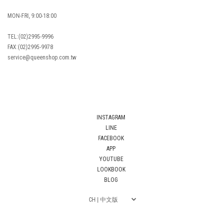
MON-FRI, 9:00-18:00
TEL:(02)2995-9996
FAX:(02)2995-9978
service@queenshop.com.tw
INSTAGRAM
LINE
FACEBOOK
APP
YOUTUBE
LOOKBOOK
BLOG