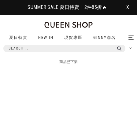
SUMMER SALE 夏日特賣！2件85折🔥
X
夏日特賣
NEW IN
現貨專區
GINNY聯名
Tog
nav
商品已下架