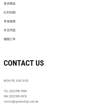
會員權益
MEMBER
紅利回饋
REWARDS POINTS
售後服務
RETURN POLICY
常見問題
FAQ
國際訂單
OVERSEAS ORDERS
CONTACT US
MON-FRI, 9:00-18:00
TEL:(02)2995-9996
FAX:(02)2995-9978
service@queenshop.com.tw