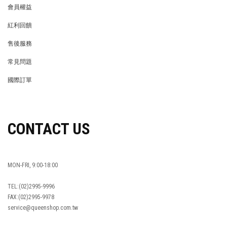
會員權益
MEMBER
紅利回饋
REWARDS POINTS
售後服務
RETURN POLICY
常見問題
FAQ
國際訂單
OVERSEAS ORDERS
CONTACT US
MON-FRI, 9:00-18:00
TEL:(02)2995-9996
FAX:(02)2995-9978
service@queenshop.com.tw