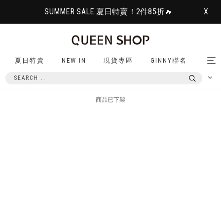
SUMMER SALE 夏日特賣！2件85折🔥
X
夏日特賣
NEW IN
現貨專區
GINNY聯名
Tog
nav
商品已下架