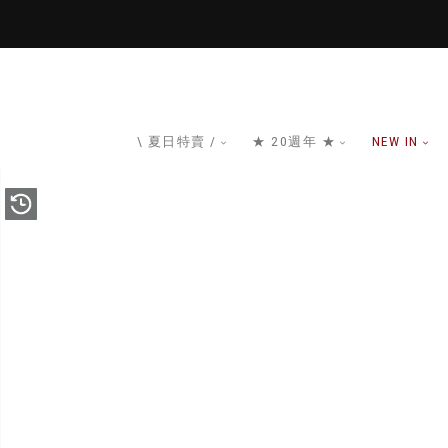
\ 夏日特賣 /
★ 20週年 ★
NEW IN