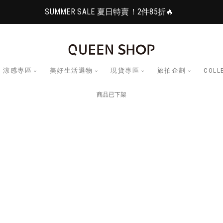
SUMMER SALE 夏日特賣！2件85折🔥
涼感專區
美好生活選物
現貨專區
旅拍企劃
COLL
商品已下架