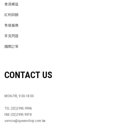
會員權益
MEMBER
紅利回饋
REWARDS POINTS
售後服務
RETURN POLICY
常見問題
FAQ
國際訂單
OVERSEAS ORDERS
CONTACT US
MON-FRI, 9:00-18:00
TEL:(02)2995-9996
FAX:(02)2995-9978
service@queenshop.com.tw