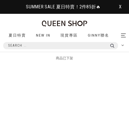
SUMMER SALE 夏日特賣！2件85折🔥
X
夏日特賣
NEW IN
現貨專區
GINNY聯名
Tog
nav
商品已下架