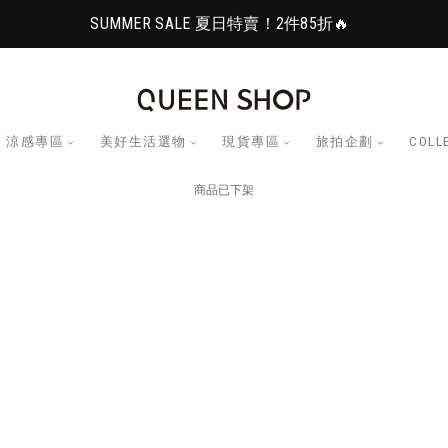
SUMMER SALE 夏日特賣！2件85折🔥
涼感專區
美好生活選物
現貨專區
旅拍企劃
COLL
商品已下架