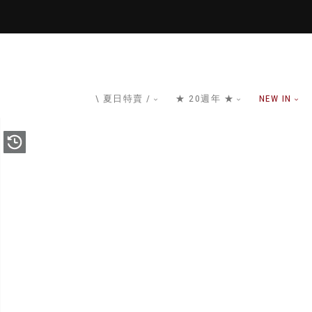
\ 夏日特賣 /
★ 20週年 ★
NEW IN