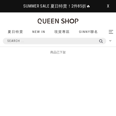
SUMMER SALE 夏日特賣！2件85折🔥
X
夏日特賣
NEW IN
現貨專區
GINNY聯名
Tog
nav
商品已下架