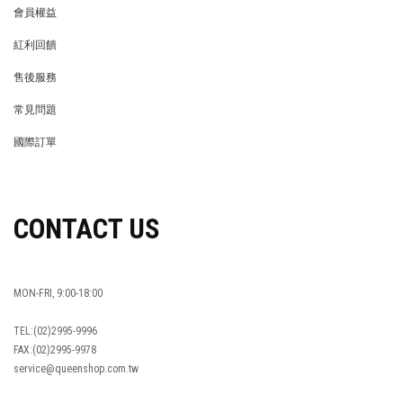
會員權益
MEMBER
紅利回饋
REWARDS POINTS
售後服務
RETURN POLICY
常見問題
FAQ
國際訂單
OVERSEAS ORDERS
CONTACT US
MON-FRI, 9:00-18:00
TEL:(02)2995-9996
FAX:(02)2995-9978
service@queenshop.com.tw