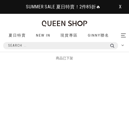
SUMMER SALE 夏日特賣！2件85折🔥
X
夏日特賣
NEW IN
現貨專區
GINNY聯名
Tog
nav
商品已下架