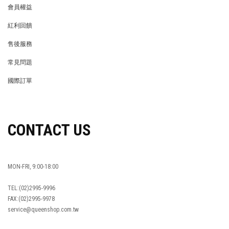
會員權益
MEMBER
紅利回饋
REWARDS POINTS
售後服務
RETURN POLICY
常見問題
FAQ
國際訂單
OVERSEAS ORDERS
CONTACT US
MON-FRI, 9:00-18:00
TEL:(02)2995-9996
FAX:(02)2995-9978
service@queenshop.com.tw