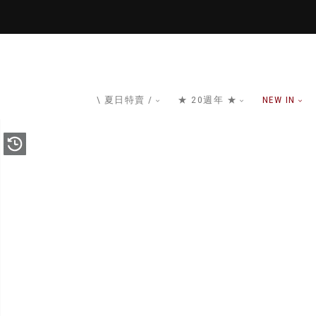
\ 夏日特賣 /
★ 20週年 ★
NEW IN