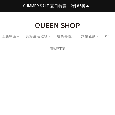
SUMMER SALE 夏日特賣！2件85折🔥
涼感專區
美好生活選物
現貨專區
旅拍企劃
COLL
商品已下架