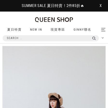
SUMMER SALE 夏日特賣！2件85折🔥
X
夏日特賣
NEW IN
現貨專區
GINNY聯名
Tog
nav