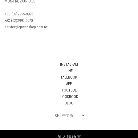
MON-FRI, 9:00-18:00
TEL:(02)2995-9996
FAX:(02)2995-9978
service@queenshop.com.tw
INSTAGRAM
LINE
FACEBOOK
APP
YOUTUBE
LOOKBOOK
BLOG
加 入 購 物 車