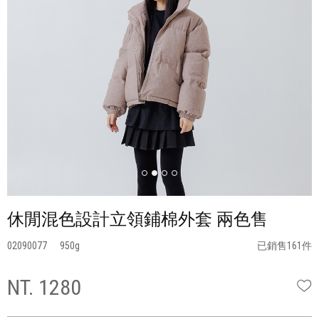
休閒混色設計立領鋪棉外套 兩色售
02090077
950
已銷售161件
NT. 1280
W