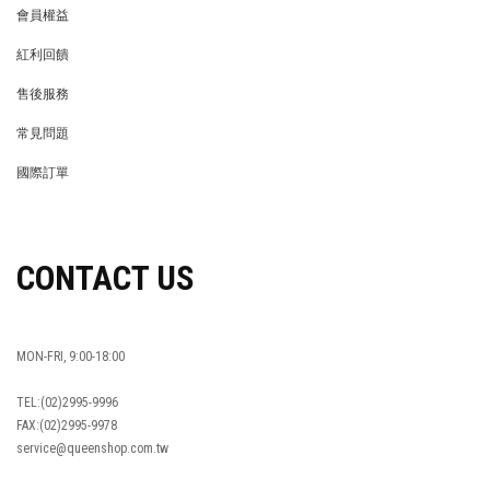
會員權益
MEMBER
紅利回饋
REWARDS POINTS
售後服務
RETURN POLICY
常見問題
FAQ
國際訂單
OVERSEAS ORDERS
CONTACT US
MON-FRI, 9:00-18:00
TEL:(02)2995-9996
FAX:(02)2995-9978
service@queenshop.com.tw