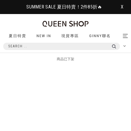
SUMMER SALE 夏日特賣！2件85折🔥
X
夏日特賣
NEW IN
現貨專區
GINNY聯名
Tog
nav
商品已下架