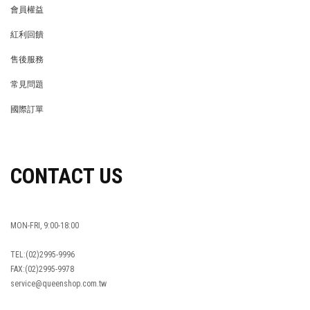
會員權益
MEMBER
紅利回饋
REWARDS POINTS
售後服務
RETURN POLICY
常見問題
FAQ
國際訂單
OVERSEAS ORDERS
CONTACT US
MON-FRI, 9:00-18:00
TEL:(02)2995-9996
FAX:(02)2995-9978
service@queenshop.com.tw