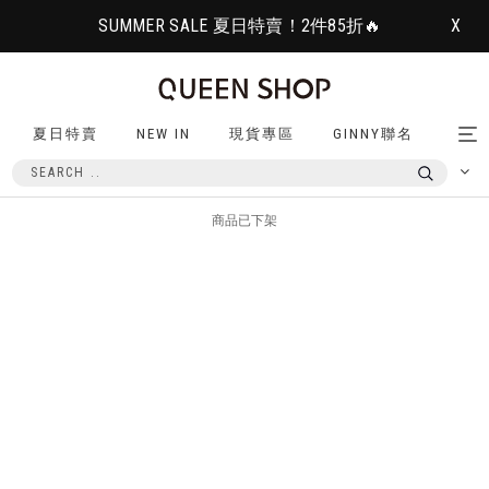
SUMMER SALE 夏日特賣！2件85折🔥
X
夏日特賣
NEW IN
現貨專區
GINNY聯名
Tog
nav
商品已下架