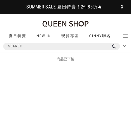
SUMMER SALE 夏日特賣！2件85折🔥
X
夏日特賣
NEW IN
現貨專區
GINNY聯名
Tog
nav
商品已下架