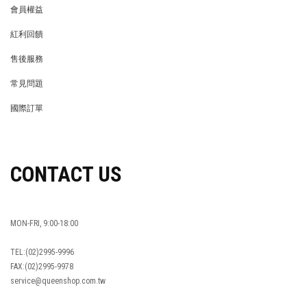
會員權益
MEMBER
紅利回饋
REWARDS POINTS
售後服務
RETURN POLICY
常見問題
FAQ
國際訂單
OVERSEAS ORDERS
CONTACT US
MON-FRI, 9:00-18:00
TEL:(02)2995-9996
FAX:(02)2995-9978
service@queenshop.com.tw