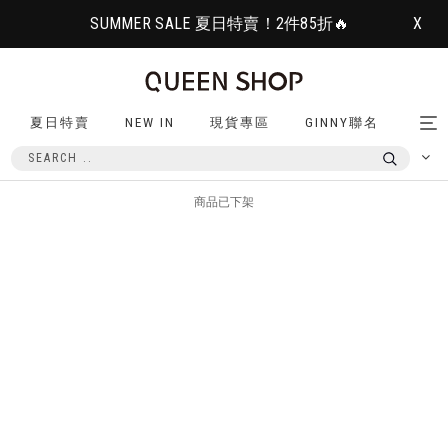
SUMMER SALE 夏日特賣！2件85折🔥
X
夏日特賣
NEW IN
現貨專區
GINNY聯名
Tog
nav
商品已下架