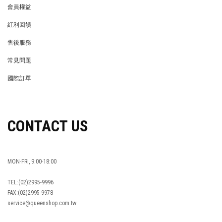
會員權益
MEMBER
紅利回饋
REWARDS POINTS
售後服務
RETURN POLICY
常見問題
FAQ
國際訂單
OVERSEAS ORDERS
CONTACT US
MON-FRI, 9:00-18:00
TEL:(02)2995-9996
FAX:(02)2995-9978
service@queenshop.com.tw