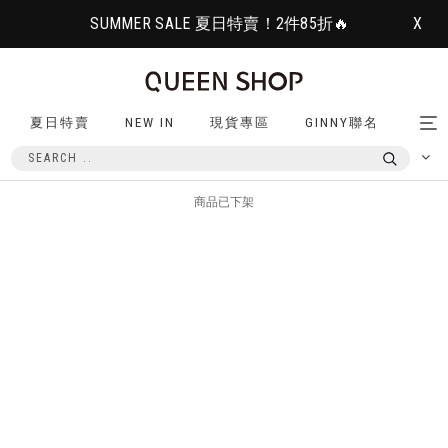
SUMMER SALE 夏日特賣！2件85折🔥
X
夏日特賣
NEW IN
現貨專區
GINNY聯名
Tog
nav
商品已下架