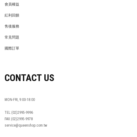
會員權益
MEMBER
紅利回饋
REWARDS POINTS
售後服務
RETURN POLICY
常見問題
FAQ
國際訂單
OVERSEAS ORDERS
CONTACT US
MON-FRI, 9:00-18:00
TEL:(02)2995-9996
FAX:(02)2995-9978
service@queenshop.com.tw