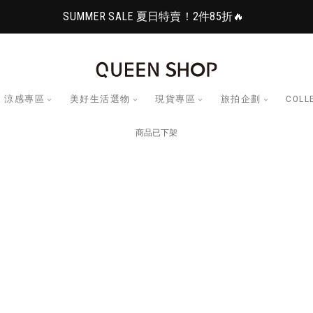
SUMMER SALE 夏日特賣！2件85折🔥
涼感專區
美好生活選物
現貨專區
旅拍企劃
COLL
商品已下架