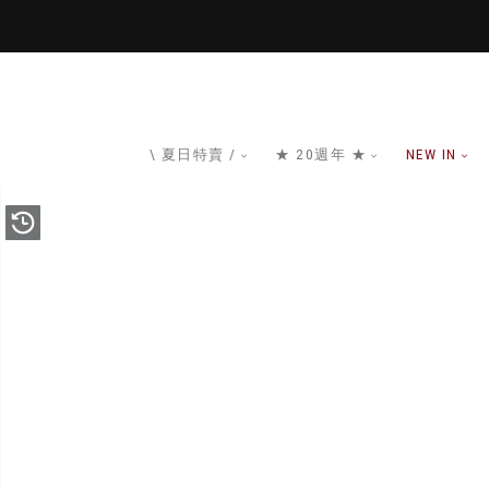
\ 夏日特賣 /
★ 20週年 ★
NEW IN