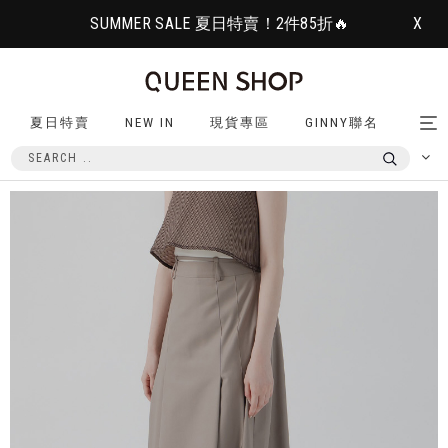
SUMMER SALE 夏日特賣！2件85折🔥
X
夏日特賣
NEW IN
現貨專區
GINNY聯名
Tog
nav