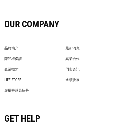
OUR COMPANY
品牌簡介
最新消息
BRAND STORY
NEWS
隱私權保護
異業合作
PRIVACY POLICY
BRAND COOPERATION
企業徵才
門市資訊
WE’RE HIRING!
STORE
LIFE STORE
永續發展
LIFE STORE
永續發展
穿搭特派員招募
穿搭特派員招募
GET HELP