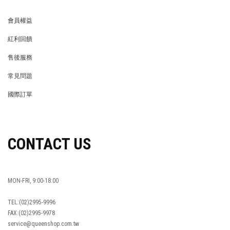
會員權益
MEMBER
紅利回饋
REWARDS POINTS
售後服務
RETURN POLICY
常見問題
FAQ
國際訂單
OVERSEAS ORDERS
CONTACT US
MON-FRI, 9:00-18:00
TEL:(02)2995-9996
FAX:(02)2995-9978
service@queenshop.com.tw