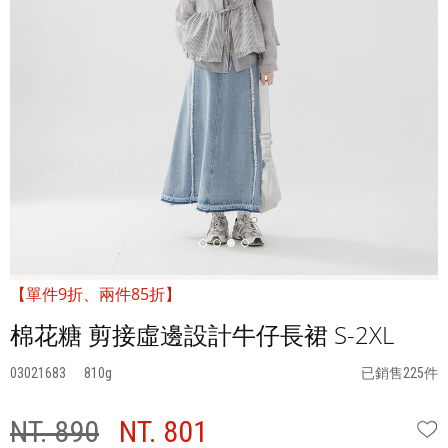
【單件9折、兩件85折】
棉花糖 剪接虛邊設計牛仔長裙 S-2XL
03021683
810
已銷售225件
NT. 890
NT. 801
W