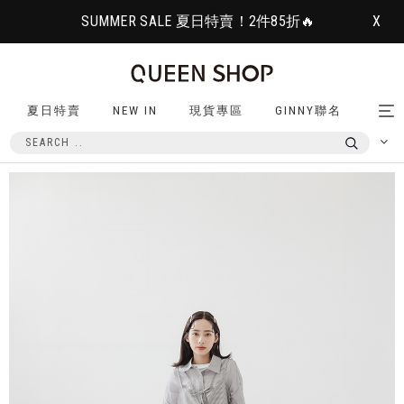
SUMMER SALE 夏日特賣！2件85折🔥
X
夏日特賣
NEW IN
現貨專區
GINNY聯名
Tog
nav