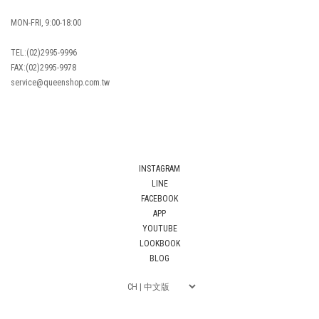
MON-FRI, 9:00-18:00
TEL:(02)2995-9996
FAX:(02)2995-9978
service@queenshop.com.tw
INSTAGRAM
LINE
FACEBOOK
APP
YOUTUBE
LOOKBOOK
BLOG