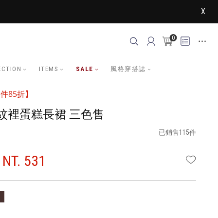
X
0
ECTION
ITEMS
SALE
風格穿搭誌
件85折】
紋裡蛋糕長裙 三色售
已銷售115件
NT. 531
WISHLI