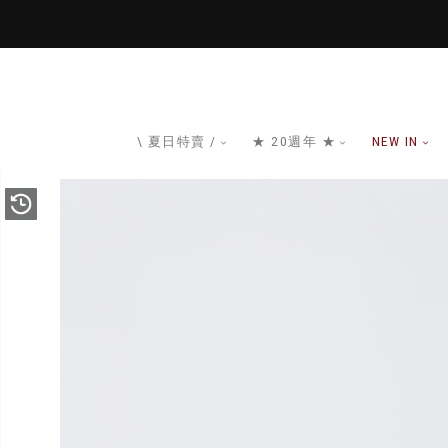
\ 夏日特賣 /
★ 20週年 ★
NEW IN