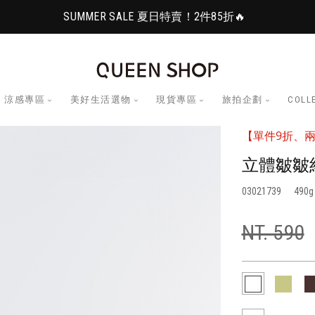
SUMMER SALE 夏日特賣！2件85折🔥
涼感專區
美好生活選物
現貨專區
旅拍企劃
COLL
【單件9折、兩
立體皺皺
03021739
490
NT. 590