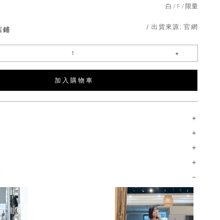
白
F
限量
/ 出貨來源:
官網
店鋪
加 入 購 物 車
薦