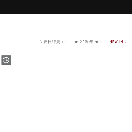
\ 夏日特賣 /
★ 20週年 ★
NEW IN