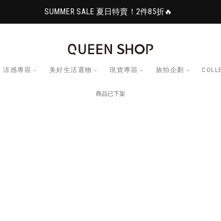
SUMMER SALE 夏日特賣！2件85折🔥
涼感專區
美好生活選物
現貨專區
旅拍企劃
COLL
商品已下架