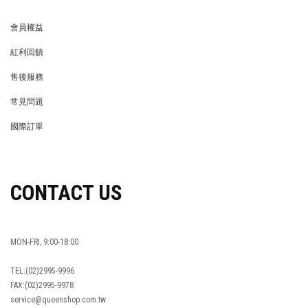
會員權益
MEMBER
紅利回饋
REWARDS POINTS
售後服務
RETURN POLICY
常見問題
FAQ
國際訂單
OVERSEAS ORDERS
CONTACT US
MON-FRI, 9:00-18:00
TEL:(02)2995-9996
FAX:(02)2995-9978
service@queenshop.com.tw