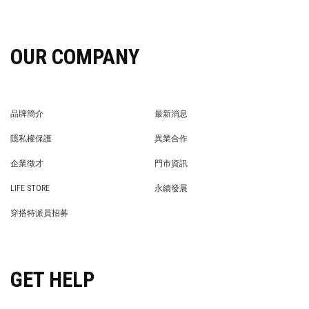
OUR COMPANY
品牌簡介
最新消息
BRAND STORY
NEWS
隱私權保護
異業合作
PRIVACY POLICY
BRAND COOPERATION
企業徵才
門市資訊
WE’RE HIRING!
STORE
LIFE STORE
永續發展
LIFE STORE
永續發展
穿搭特派員招募
穿搭特派員招募
GET HELP