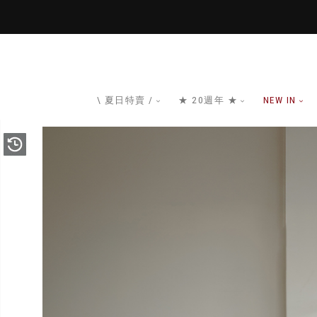
\ 夏日特賣 /
★ 20週年 ★
NEW IN