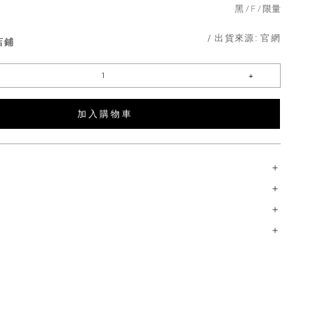
黑
F
限量
/ 出貨來源:
官網
店鋪
加 入 購 物 車