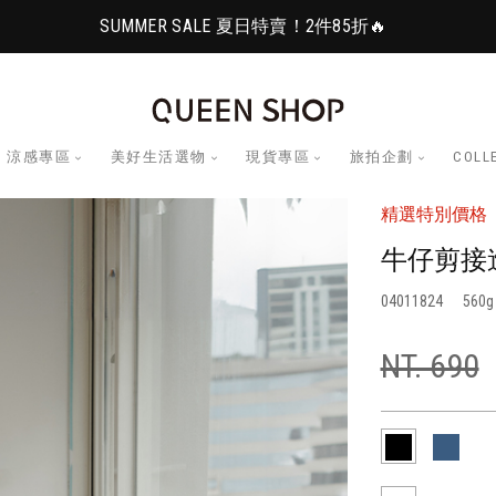
SUMMER SALE 夏日特賣！2件85折🔥
涼感專區
美好生活選物
現貨專區
旅拍企劃
COLL
精選特別價格
牛仔剪接
04011824
560
NT. 690