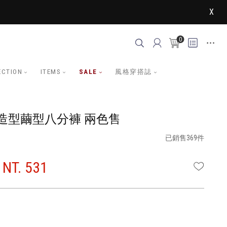
X
0
ECTION
ITEMS
SALE
風格穿搭誌
造型繭型八分褲 兩色售
已銷售369件
NT. 531
WISHLI