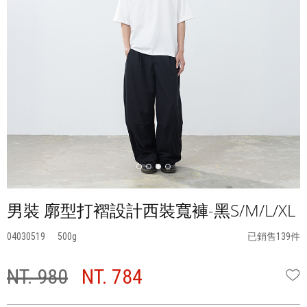
男裝 廓型打褶設計西裝寬褲-黑S/M/L/XL
04030519
500
已銷售139件
NT. 980
NT. 784
W