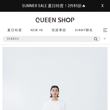
SUMMER SALE 夏日特賣！2件85折🔥
X
夏日特賣
NEW IN
現貨專區
GINNY聯名
Tog
nav