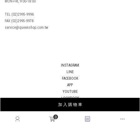
MON-FRI, 9:00-18:00
TEL:(02)2995-9996
FAX:(02)2995-9978
service@queenshop.com.tw
INSTAGRAM
LINE
FACEBOOK
APP
YOUTUBE
LOOKBOOK
加 入 購 物 車
BLOG
0