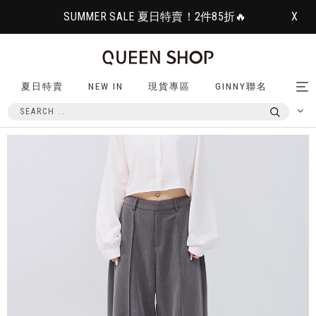
SUMMER SALE 夏日特賣！2件85折🔥
X
夏日特賣
NEW IN
現貨專區
GINNY聯名
Tog
nav