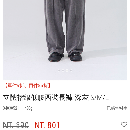
【單件9折、兩件85折】
立體褶線低腰西裝長褲-深灰 S/M/L
04030521
430
已銷售94件
NT. 890
NT. 801
W