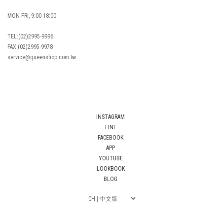
MON-FRI, 9:00-18:00
TEL:(02)2995-9996
FAX:(02)2995-9978
service@queenshop.com.tw
INSTAGRAM
LINE
FACEBOOK
APP
YOUTUBE
LOOKBOOK
BLOG